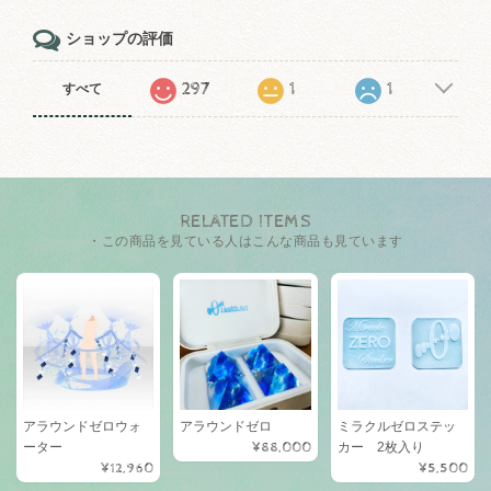
ショップの評価
297
1
1
すべて
RELATED ITEMS
・この商品を見ている人はこんな商品も見ています
アラウンドゼロウォ
アラウンドゼロ
ミラクルゼロステッ
ーター
¥88,000
カー 2枚入り
¥12,960
¥5,500