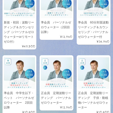
新規・初回：波動リー
準会員 パーソナルゼ
準会員 60分対面波動
ディング＆カウンセリ
ロウォーター（2回目
リーディング＆カウン
ング（パーソナルゼロ
以降）
セリング・パーソナル
ウォーターorリモート
¥12,960
ゼロウォーター付
ゼロ付）
¥34,960
¥49,500
準会員 中学生以下・
正会員 定期波動リー
正会員 定期波動リー
ペット パーソナルゼ
ディング パーソナル
ディング 子供・動植
ロウォーター 2回目
ゼロウォーター
物パーソナルゼロウォ
以降
¥12,960
ーター
¥10,800
¥10,800