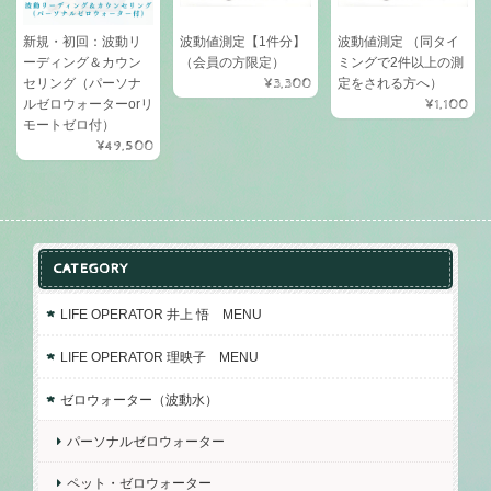
新規・初回：波動リ
波動値測定【1件分】
波動値測定 （同タイ
ーディング＆カウン
（会員の方限定）
ミングで2件以上の測
セリング（パーソナ
¥3,300
定をされる方へ）
ルゼロウォーターorリ
¥1,100
モートゼロ付）
¥49,500
CATEGORY
LIFE OPERATOR 井上 悟 MENU
LIFE OPERATOR 理映子 MENU
ゼロウォーター（波動水）
パーソナルゼロウォーター
ペット・ゼロウォーター