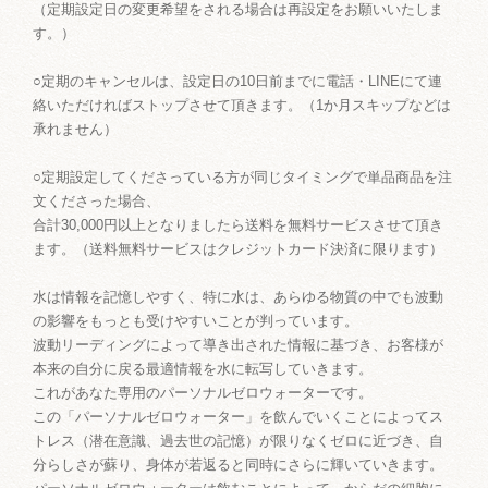
（定期設定日の変更希望をされる場合は再設定をお願いいたしま
す。）
○定期のキャンセルは、設定日の10日前までに電話・LINEにて連
絡いただければストップさせて頂きます。（1か月スキップなどは
承れません）
○定期設定してくださっている方が同じタイミングで単品商品を注
文くださった場合、
合計30,000円以上となりましたら送料を無料サービスさせて頂き
ます。（送料無料サービスはクレジットカード決済に限ります）
水は情報を記憶しやすく、特に水は、あらゆる物質の中でも波動
の影響をもっとも受けやすいことが判っています。
波動リーディングによって導き出された情報に基づき、お客様が
本来の自分に戻る最適情報を水に転写していきます。
これがあなた専用のパーソナルゼロウォーターです。
この「パーソナルゼロウォーター」を飲んでいくことによってス
トレス（潜在意識、過去世の記憶）が限りなくゼロに近づき、自
分らしさが蘇り、身体が若返ると同時にさらに輝いていきます。