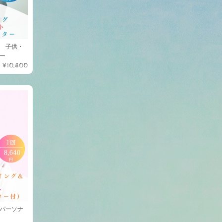
 子供・
ー
¥10,800
パーソナ