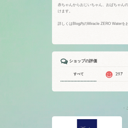
赤ちゃんからおじいちゃん、おばちゃん
けます。
詳しくはBlog内のMiracle ZERO Wat
ショップの評価
297
すべて
・