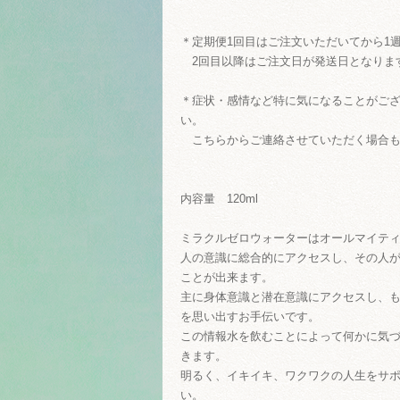
＊定期便1回目はご注文いただいてから1
2回目以降はご注文日が発送日となりま
＊症状・感情など特に気になることがご
い。
こちらからご連絡させていただく場合も
内容量 120ml
ミラクルゼロウォーターはオールマイテ
人の意識に総合的にアクセスし、その人
ことが出来ます。
主に身体意識と潜在意識にアクセスし、
を思い出すお手伝いです。
この情報水を飲むことによって何かに気
きます。
明るく、イキイキ、ワクワクの人生をサ
い。