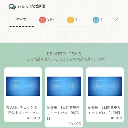
ショップの評価
297
1
1
すべて
RELATED ITEMS
・この商品を見ている人はこんな商品も見ています
緊急対応チェック ＆
延長用 1日間超集中
延長用 1日間集中リ
1日集中リモートゼロ
リモートゼロ 96回/
モートゼロ 24回/日
¥6,600
日
¥1,100
¥4,400