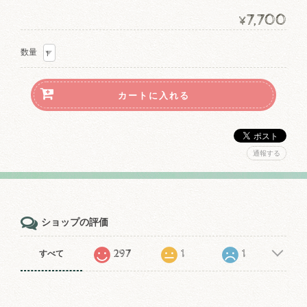
7,700
¥
数量
通報する
ショップの評価
297
1
1
すべて