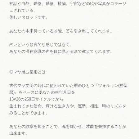
神話や自然、鉱物、動物、植物、宇宙などの絵や写真がコラージ
ュされている、
美しいタロットです。
あなたの本来持っている才能、答を引き出してくれます。
占いという預言的な感じではなく、
あなたの潜在意識の声を目に見える形で教えてくれます。
◎マヤ暦占星術とは
古代マヤ文明の時代に使われていた暦のひとつ『ツォルキン(神聖
暦)』をベースにあなたの生年月日を
13×20の260日サイクルでから
生まれてきた使命、輝ける生き方や、運勢、相性、時のリズムを
みることができます。
あなたの紋章を知ることで、魂を輝かせ、才能を発揮することが
出来ます。