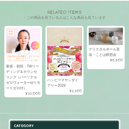
RELATED ITEMS
・この商品を見ている人はこんな商品も見ています
クリスタルボール音
浴・ことは瞑想会
¥5,500
新規・初回：TWリー
ディング＆カウンセ
リング（パーソナル
ハッピーマヤンダイ
ゼロウォーターorリモ
アリー2026
ートゼロ付）
¥2,200
¥33,000
CATEGORY