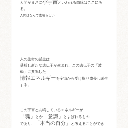
小宇宙
人間がまさに
といわれる由縁はここにあ
る。
人間はなんて素晴らしい！
人の生命の誕生は
受胎し新たな遺伝子が生まれ、この遺伝子の「波
動」に共鳴した
情報エネルギー
を宇宙から受け取り成長し誕生
する。
この宇宙と共鳴しているエネルギーが
「魂」
「意識」
とか
とよばれるもの
「本当の自分」
であり、
と考えることができ