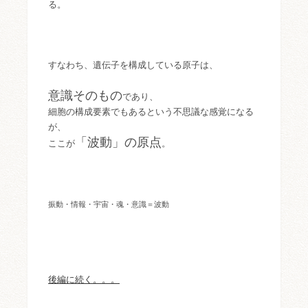
る。
すなわち、遺伝子を構成している原子は、
意識そのもの
であり、
細胞の構成要素でもあるという不思議な感覚になる
が、
「波動」の原点
ここが
。
振動・情報・宇宙・魂・意識＝波動
後編に続く。。。