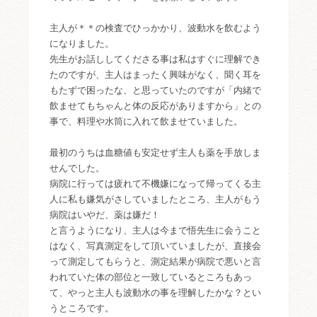
主人が＊＊の検査でひっかかり、波動水を飲むよう
になりました。
先生がお話ししてくださる事は私はすぐに理解でき
たのですが、主人はまったく興味がなく、聞く耳を
もたずで困ったな、と思っていたのですが「内緒で
飲ませてもちゃんと体の反応がありますから」との
事で、料理や水筒に入れて飲ませていました。
最初のうちは血糖値も安定せず主人も薬を手放しま
せんでした。
病院に行っては疲れて不機嫌になって帰ってくる主
人に私も嫌気がさしていましたところ、主人がもう
病院はいやだ、薬は嫌だ！
と言うようになり、主人は今まで悟先生に会うこと
はなく、写真測定をして頂いていましたが、直接会
って測定してもらうと、測定結果が病院で悪いと言
われていた体の部位と一致しているところもあっ
て、やっと主人も波動水の事を理解したかな？とい
うところです。