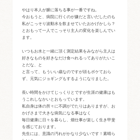
やはり本人が腑に落ちる事が一番ですね。
今おもうと、病院に行くのが嫌だと言いだしたのも
私がこっそり波動水を飲ませていたおかげかしら？
とおもって一人でこっそり主人の変化を楽しんでい
ます。
いつもお水と一緒に頂く測定結果をみながら主人は
好きなものを好きなだけ食べれるってありがたいこ
とだな、と
と言って、もういい歳なのですが頭もボケておら
ず、元気にジョギングもするようになりました。
長い時間をかけてじっくりとですが生涯の健康はも
うこれしなかいとおもっています。
私自身は体の所々に不調がでたりはありますが、お
かげさまで大きな病気になる事はなく
毎日健康に日々を暮らし、畑仕事が楽しく生き甲斐
を感じております。
先生には、意識の汚れがかなり少ないです！素晴ら