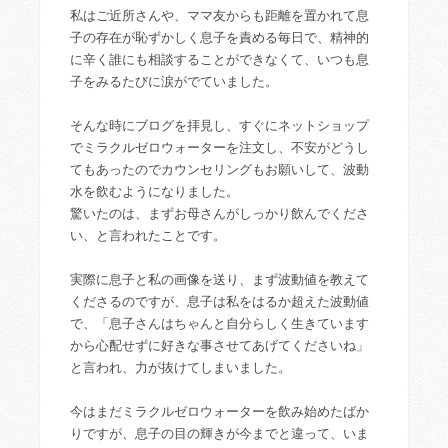
私はご近所さんや、ママ友からも距離を置かれて息
子の存在が恥ずかしく息子を責める毎日で、精神的
に辛く誰にも相談することができなくて、いつも息
子をみるたびに涙がでていました。
そんな時にブログを拝見し、すぐにネットショップ
でミラクルゼロウォーターを注文し、不安がどうし
てもあったのでカウンセリングもお願いして、波動
水を飲むようになりました。
驚いたのは、まずお母さんがしっかり飲んでくださ
い、と言われたことです。
実際に息子と私の画像を送り、まず波動値を教えて
くださるのですが、息子は私をはるか超えた波動値
で、「息子さんはちゃんと自分らしく生きています
から心配せずに好きな事させてあげてくださいね」
と言われ、力が抜けてしまいました。
今はまだミラクルゼロウォーターを飲み始めたばか
りですが、息子の目の輝きが今までと違って、いま