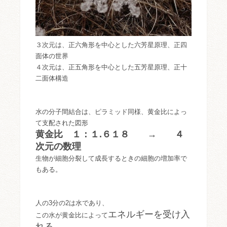
３次元は、正六角形を中心とした六芳星原理、正四
面体の世界
４次元は、正五角形を中心とした五芳星原理、正十
二面体構造
水の分子間結合は、ピラミッド同様、黄金比によっ
て支配された図形
黄金比 １：１.６１８ → ４
次元の数理
生物が細胞分裂して成長するときの細胞の増加率で
もある。
人の3分の2は水であり、
エネルギーを受け入
この水が黄金比によって
れる。