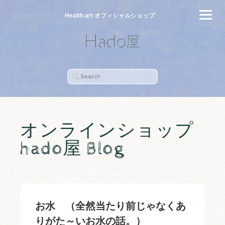
Health art オフィシャルショップ
オンラインショップ
hado屋 Blog
お水 （全然当たり前じゃなくあ
りがた～いお水の話。）