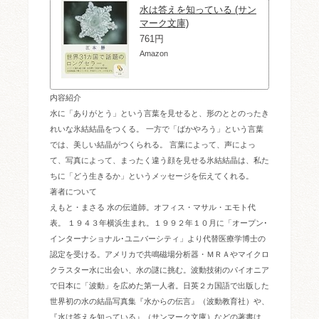
水は答えを知っている (サン
マーク文庫)
761円
Amazon
内容紹介
水に「ありがとう」という言葉を見せると、形のととのったき
れいな氷結結晶をつくる。 一方で「ばかやろう」という言葉
では、美しい結晶がつくられる。 言葉によって、声によっ
て、写真によって、まったく違う顔を見せる氷結結晶は、私た
ちに「どう生きるか」というメッセージを伝えてくれる。
著者について
えもと・まさる 水の伝道師。オフィス・マサル・エモト代
表。 １９４３年横浜生まれ。１９９２年１０月に「オープン･
インターナショナル･ユニバーシティ」より代替医療学博士の
認定を受ける。アメリカで共鳴磁場分析器・ＭＲＡやマイクロ
クラスター水に出会い、水の謎に挑む。波動技術のパイオニア
で日本に「波動」を広めた第一人者。日英２カ国語で出版した
世界初の水の結晶写真集『水からの伝言』（波動教育社）や、
『水は答えを知っている』（サンマーク文庫）などの著書は、