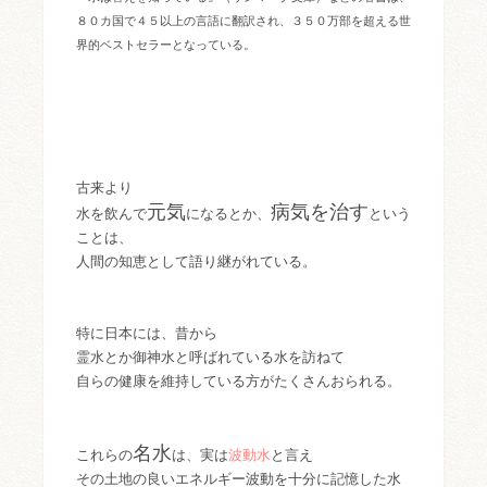
８０カ国で４５以上の言語に翻訳され、３５０万部を超える世
界的ベストセラーとなっている。
古来より
元気
病気を治す
水を飲んで
になるとか、
という
ことは、
人間の知恵として語り継がれている。
特に日本には、昔から
霊水とか御神水と呼ばれている水を訪ねて
自らの健康を維持している方がたくさんおられる。
名水
これらの
は
、実は
波動水
と言え
その土地の良いエネルギー波動を十分に記憶した水