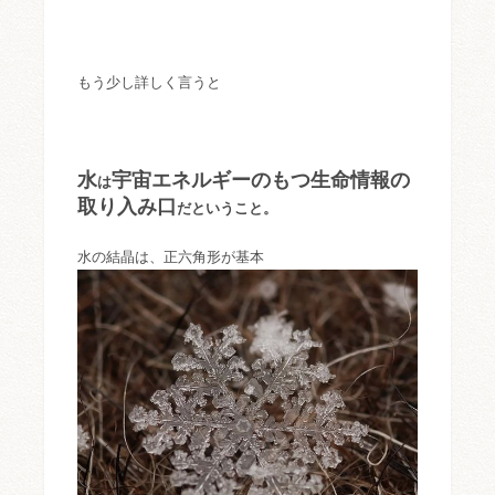
もう少し詳しく言うと
水
宇宙エネルギーのもつ生命情報の
は
取り入み口
だということ。
水の結晶は、正六角形が基本